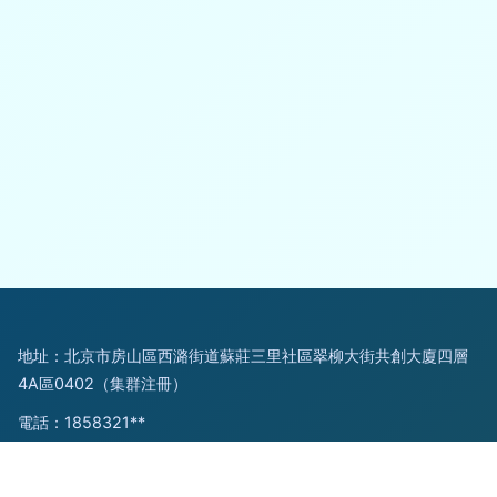
地址：北京市房山區西潞街道蘇莊三里社區翠柳大街共創大廈四層
4A區0402（集群注冊）
電話：1858321**