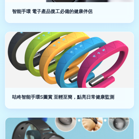
智能手環 電子產品復工必備的健康伴侶
咕咚智能手環S圖賞 至輕至簡，點亮日常健康監測