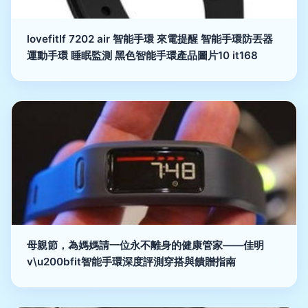
lovefitlf 7202 air 智能手環 來電提醒 智能手環防丟器
運動手環 睡眠監測 黑色智能手環產品圖片10 it168
母親節，為媽媽請一位永不離身的健康管家——佳明
v\u200bfit智能手環深度評測穿搭與饋贈指南